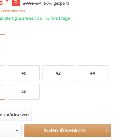
€ *
39,95 € *
(50% gespart)
. Versandkosten
andfertig, Lieferzeit ca. 1-3 Werktage
40
42
44
48
l zurücksetzen
In den
Warenkorb