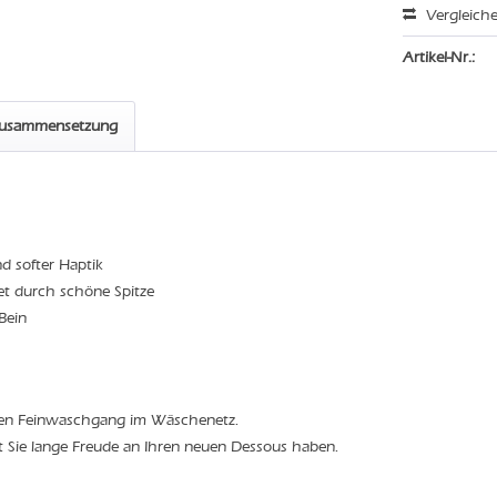
Vergleich
Artikel-Nr.:
zusammensetzung
d softer Haptik
det durch schöne Spitze
Bein
den Feinwaschgang im Wäschenetz.
t Sie lange Freude an Ihren neuen Dessous haben.