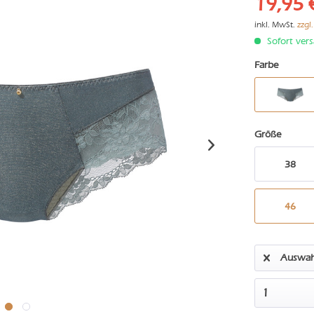
19,95 
inkl. MwSt.
zzgl
Sofort vers
Farbe
Größe
38
46
Auswah