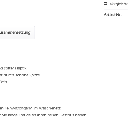
Vergleich
Artikel-Nr.:
zusammensetzung
d softer Haptik
det durch schöne Spitze
Bein
den Feinwaschgang im Wäschenetz.
t Sie lange Freude an Ihren neuen Dessous haben.