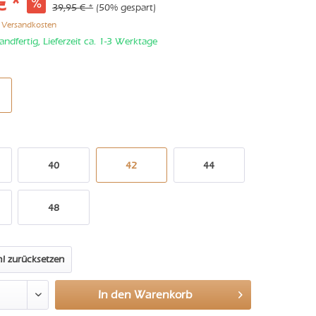
€ *
39,95 € *
(50% gespart)
. Versandkosten
andfertig, Lieferzeit ca. 1-3 Werktage
40
42
44
48
l zurücksetzen
In den
Warenkorb