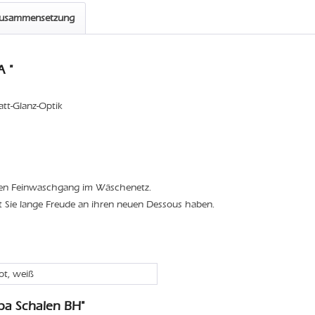
zusammensetzung
 "
att-Glanz-Optik
den Feinwaschgang im Wäschenetz.
t Sie lange Freude an ihren neuen Dessous haben.
rot, weiß
ba Schalen BH"