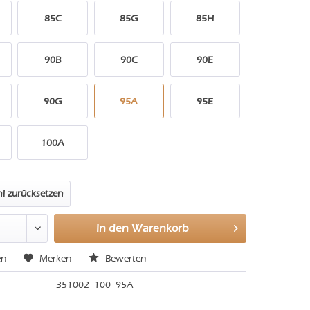
85C
85G
85H
90B
90C
90E
90G
95A
95E
100A
l zurücksetzen
In den
Warenkorb
en
Merken
Bewerten
351002_100_95A