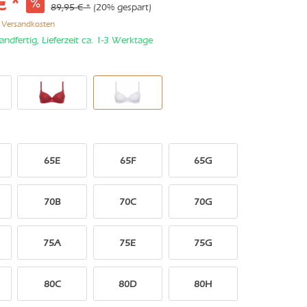
€ *
89,95 € *
(20% gespart)
. Versandkosten
andfertig, Lieferzeit ca. 1-3 Werktage
65E
65F
65G
70B
70C
70G
75A
75E
75G
80C
80D
80H