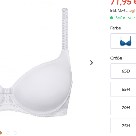
71,95 
inkl. MwSt.
zzgl
Sofort vers
Farbe
Größe
65D
65H
70H
75H