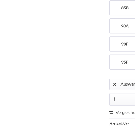
85B
90A
90F
95F
Auswah
Vergleich
Artikel-Nr.: