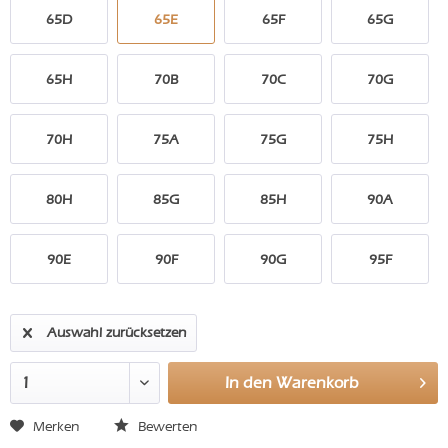
65D
65E
65F
65G
65H
70B
70C
70G
70H
75A
75G
75H
80H
85G
85H
90A
90E
90F
90G
95F
Auswahl zurücksetzen
In den
Warenkorb
Merken
Bewerten