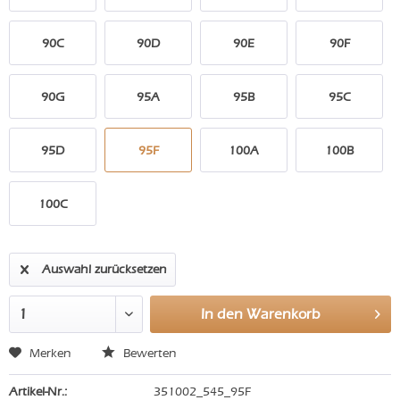
90C
90D
90E
90F
90G
95A
95B
95C
95D
95F
100A
100B
100C
Auswahl zurücksetzen
In den
Warenkorb
Merken
Bewerten
Artikel-Nr.:
351002_545_95F