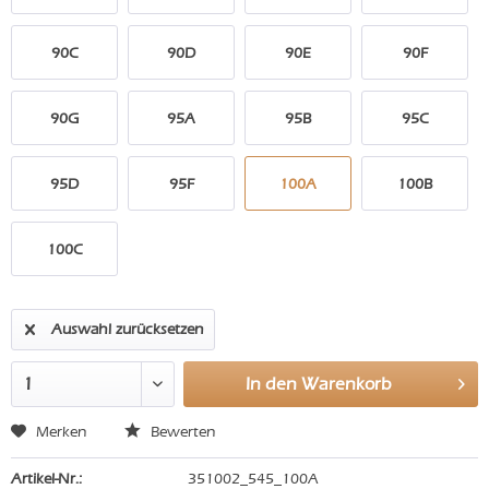
90C
90D
90E
90F
90G
95A
95B
95C
95D
95F
100A
100B
100C
Auswahl zurücksetzen
In den
Warenkorb
Merken
Bewerten
Artikel-Nr.:
351002_545_100A