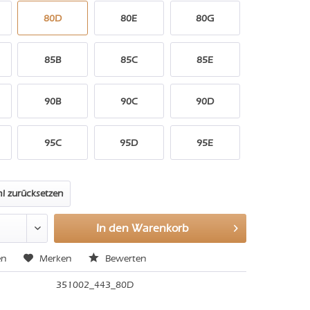
80D
80E
80G
85B
85C
85E
90B
90C
90D
95C
95D
95E
l zurücksetzen
In den
Warenkorb
en
Merken
Bewerten
351002_443_80D