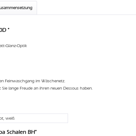
zusammensetzung
0D "
att-Glanz-Optik
den Feinwaschgang im Wäschenetz.
t Sie lange Freude an ihren neuen Dessous haben.
rot, weiß
ba Schalen BH"