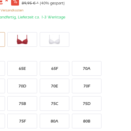
€ *
89,95 € *
(40% gespart)
. Versandkosten
andfertig, Lieferzeit ca. 1-3 Werktage
65E
65F
70A
70D
70E
70F
75B
75C
75D
75F
80A
80B