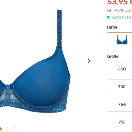
53,95 
inkl. MwSt.
zzgl
Sofort vers
Farbe
Größe
65D
70C
75A
75E