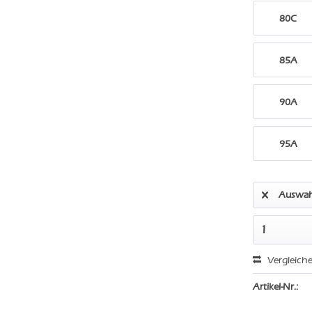
80C
85A
90A
95A
Auswah
Vergleich
Artikel-Nr.: