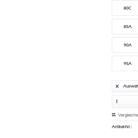
80C
85A
90A
95A
Auswah
Vergleich
Artikel-Nr.: