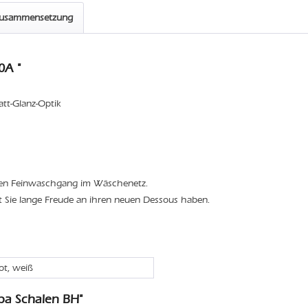
zusammensetzung
0A "
att-Glanz-Optik
den Feinwaschgang im Wäschenetz.
t Sie lange Freude an ihren neuen Dessous haben.
rot, weiß
ba Schalen BH"