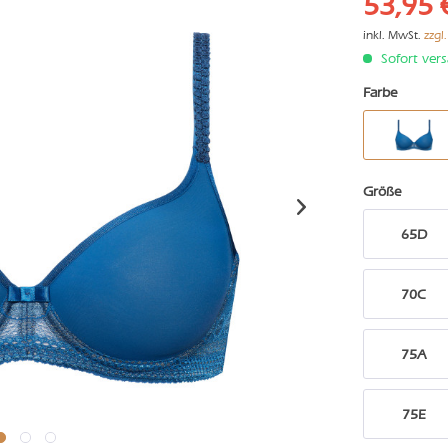
53,95 
inkl. MwSt.
zzgl
Sofort vers
Farbe
Größe
65D
70C
75A
75E