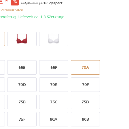
€ *
89,95 € *
(40% gespart)
. Versandkosten
andfertig, Lieferzeit ca. 1-3 Werktage
65E
65F
70A
70D
70E
70F
75B
75C
75D
75F
80A
80B