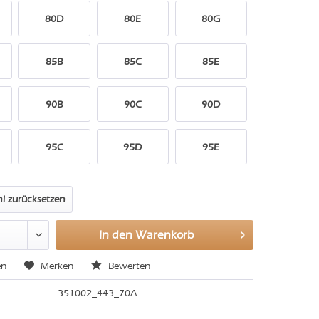
80D
80E
80G
85B
85C
85E
90B
90C
90D
95C
95D
95E
l zurücksetzen
In den
Warenkorb
en
Merken
Bewerten
351002_443_70A