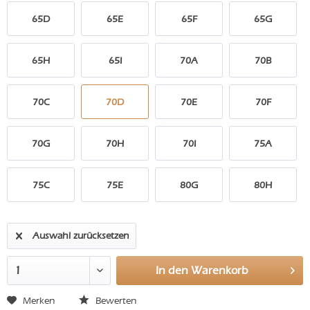
65D
65E
65F
65G
65H
65I
70A
70B
70C
70D
70E
70F
70G
70H
70I
75A
75C
75E
80G
80H
Auswahl zurücksetzen
In den
Warenkorb
Merken
Bewerten