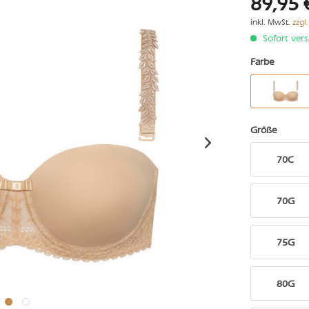
89,95 
inkl. MwSt.
zzgl
Sofort vers
Farbe
Größe
70C
70G
75G
80G