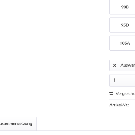
90B
95D
105A
Auswah
Vergleich
Artikel-Nr.:
zusammensetzung