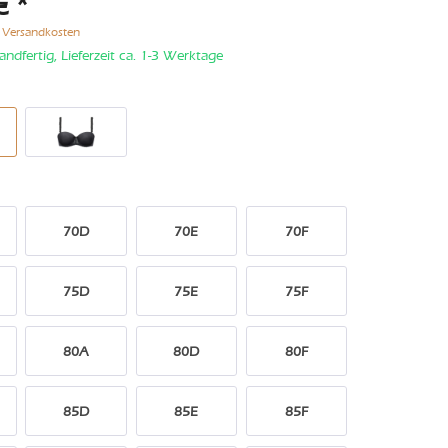
€ *
. Versandkosten
andfertig, Lieferzeit ca. 1-3 Werktage
70D
70E
70F
75D
75E
75F
80A
80D
80F
85D
85E
85F