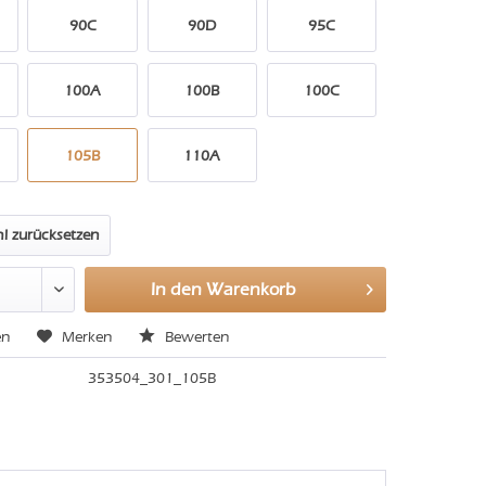
90C
90D
95C
100A
100B
100C
105B
110A
l zurücksetzen
In den
Warenkorb
en
Merken
Bewerten
353504_301_105B