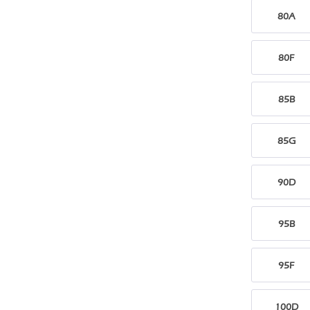
80A
80F
85B
85G
90D
95B
95F
100D