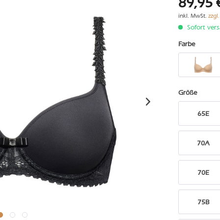
89,95 
inkl. MwSt.
zzgl
Sofort vers
Farbe
Größe
65E
70A
70E
75B