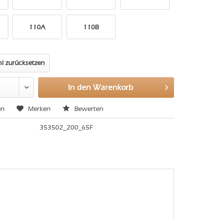
110A
110B
l zurücksetzen
In den
Warenkorb
en
Merken
Bewerten
353502_200_65F