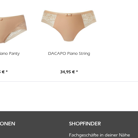
ano Panty
DACAPO Piano String
 € *
34,95 € *
IONEN
SHOPFINDER
Fachgeschäfte in deiner Nähe