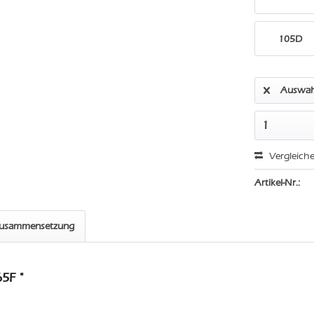
105D
Auswah
Vergleich
Artikel-Nr.:
zusammensetzung
5F "