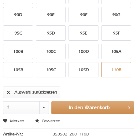
90D
90E
90F
90G
95C
95D
95E
95F
100B
100C
100D
105A
105B
105C
105D
110B
Auswahl zurücksetzen
In den
Warenkorb
Merken
Bewerten
Artikel-Nr.:
353502_200_110B