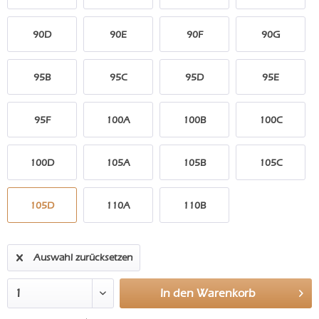
90D
90E
90F
90G
95B
95C
95D
95E
95F
100A
100B
100C
100D
105A
105B
105C
105D
110A
110B
Auswahl zurücksetzen
In den
Warenkorb