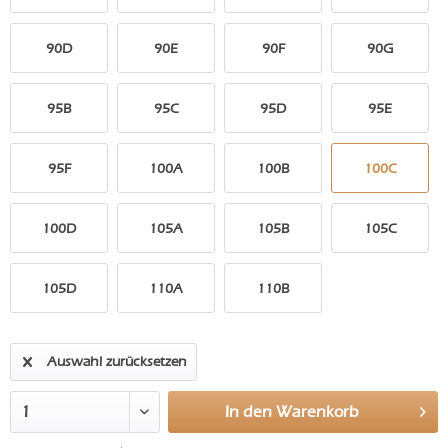
90D
90E
90F
90G
95B
95C
95D
95E
95F
100A
100B
100C
100D
105A
105B
105C
105D
110A
110B
Auswahl zurücksetzen
In den
Warenkorb