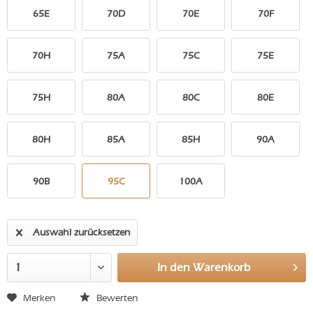
65E
70D
70E
70F
70H
75A
75C
75E
75H
80A
80C
80E
80H
85A
85H
90A
90B
95C
100A
Auswahl zurücksetzen
In den
Warenkorb
Merken
Bewerten