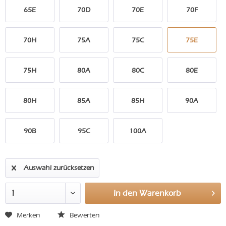
65E
70D
70E
70F
70H
75A
75C
75E
75H
80A
80C
80E
80H
85A
85H
90A
90B
95C
100A
Auswahl zurücksetzen
In den
Warenkorb
Merken
Bewerten