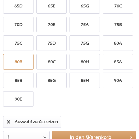
65D
65E
65G
70C
70D
70E
75A
75B
75C
75D
75G
80A
80B
80C
80H
85A
85B
85G
85H
90A
90E
Auswahl zurücksetzen
In den
Warenkorb