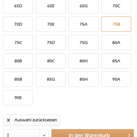
65D
65E
65G
70C
70D
70E
75A
75B
75C
75D
75G
80A
80B
80C
80H
85A
85B
85G
85H
90A
90E
Auswahl zurücksetzen
In den
Warenkorb