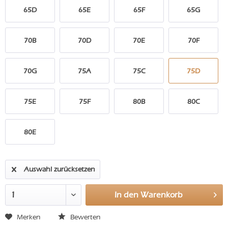
65D
65E
65F
65G
70B
70D
70E
70F
70G
75A
75C
75D
75E
75F
80B
80C
80E
Auswahl zurücksetzen
In den
Warenkorb
Merken
Bewerten