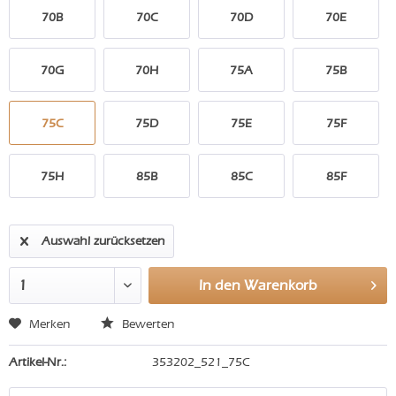
70B
70C
70D
70E
70G
70H
75A
75B
75C
75D
75E
75F
75H
85B
85C
85F
Auswahl zurücksetzen
In den
Warenkorb
Merken
Bewerten
Artikel-Nr.:
353202_521_75C