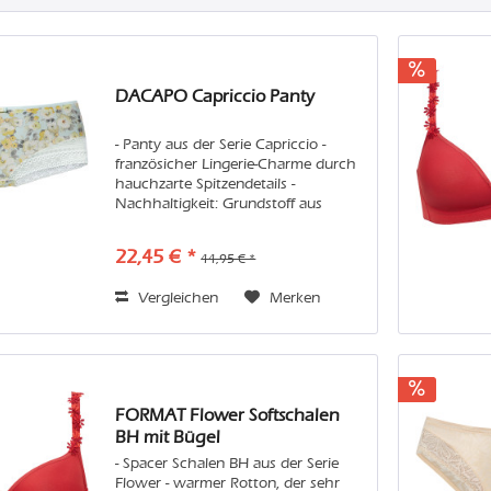
DACAPO Capriccio Panty
- Panty aus der Serie Capriccio -
französicher Lingerie-Charme durch
hauchzarte Spitzendetails -
Nachhaltigkeit: Grundstoff aus
recyceltem Polyamid Pflege: Wir
empfehlen Handwäsche oder in der
22,45 € *
44,95 € *
Maschine den Feinwaschgang im
Wäschenetz....
Vergleichen
Merken
FORMAT Flower Softschalen
BH mit Bügel
- Spacer Schalen BH aus der Serie
Flower - warmer Rotton, der sehr