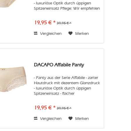
- luxuriöse Optik durch üppigen
Spitzeneinsatz Pflege: Wir empfehlen
Handwäsche oder in der Maschine
den Feinwaschgang im Wäschenetz.
19,95 € *
39,95 € *
Vermeiden Sie bitte...
Vergleichen
Merken
DACAPO Affabile Panty
- Panty aus der Serie Affabile - zarter
Hautdruck mit dezentem Glanzdruck
- luxuriöse Optik durch üppigen
Spitzeneinsatz - flacher
Beinabschluss Pflege: Wir empfehlen
Handwäsche oder in der Maschine
19,95 € *
39,95 € *
den Feinwaschgang im
Wäschenetz....
Vergleichen
Merken