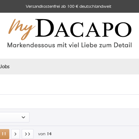
Versandkostenfrei ab 100 € deutschlandweit
Jobs
11
von
14