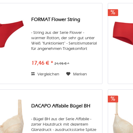
FORMAT Flower String
- String aus der Serie Flower -
warmer Rotton, der sehr gut unter
Weiß "funktioniert" - Sensitivmaterial
für angenehmen Tragekomfort
Pflege: Wir empfehlen Handwäsche
oder in der Maschine den
17,46 € *
24,95 € *
Feinwaschgang im Wäschenetz.
Vermeiden Sie...
Vergleichen
Merken
DACAPO Affabile Bügel BH
- Bügel BH aus der Serie Affabile -
zarter Hautdruck mit dezentem
Glanzdruck - ausdrucksstarke Spitze