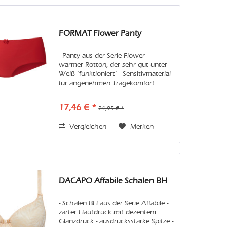
FORMAT Flower Panty
- Panty aus der Serie Flower -
warmer Rotton, der sehr gut unter
Weiß "funktioniert" - Sensitivmaterial
für angenehmen Tragekomfort
Pflege: Wir empfehlen Handwäsche
oder in der Maschine den
17,46 € *
24,95 € *
Feinwaschgang im Wäschenetz.
Vermeiden Sie...
Vergleichen
Merken
DACAPO Affabile Schalen BH
- Schalen BH aus der Serie Affabile -
zarter Hautdruck mit dezentem
Glanzdruck - ausdrucksstarke Spitze -