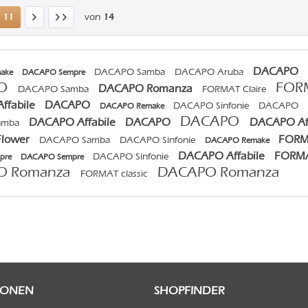
11
von
14
DACAPO
DACAPO Samba
DACAPO Aruba
ake
DACAPO Sempre
PO
FOR
DACAPO Romanza
DACAPO Samba
FORMAT Claire
ffabile
DACAPO
DACAPO Sinfonie
DACAPO
DACAPO Remake
DACAPO
DACAPO Affabile
DACAPO
DACAPO Af
amba
Flower
FORM
DACAPO Samba
DACAPO Sinfonie
DACAPO Remake
DACAPO Affabile
FORMA
DACAPO Sinfonie
pre
DACAPO Sempre
O Romanza
DACAPO Romanza
FORMAT classic
IONEN
SHOPFINDER