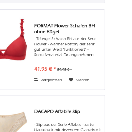
FORMAT Flower Schalen BH
ohne Bügel
- Triangel Schalen BH aus der Serie
Flower - warmer Rotton, der sehr
gut unter Weiß "funktioniert" -
Sensitivmaterial für angenehmen
Tragekomfort - Blütenstickerei als
Trägerapplikation Pflege: Wir
41,95 € *
59,95 € *
empfehlen Handwäsche oder in
der...
Vergleichen
Merken
DACAPO Affabile Slip
- Slip aus der Serie Affabile - zarter
Hautdruck mit dezentem Glanzdruck