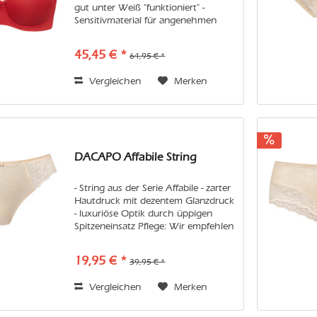
gut unter Weiß "funktioniert" -
Sensitivmaterial für angenehmen
Tragekomfort - Blütenstickerei als
Trägerapplikation Pflege: Wir
45,45 € *
64,95 € *
empfehlen Handwäsche oder in der
Maschine...
Vergleichen
Merken
DACAPO Affabile String
- String aus der Serie Affabile - zarter
Hautdruck mit dezentem Glanzdruck
- luxuriöse Optik durch üppigen
Spitzeneinsatz Pflege: Wir empfehlen
Handwäsche oder in der Maschine
den Feinwaschgang im Wäschenetz.
19,95 € *
39,95 € *
Vermeiden Sie bitte...
Vergleichen
Merken