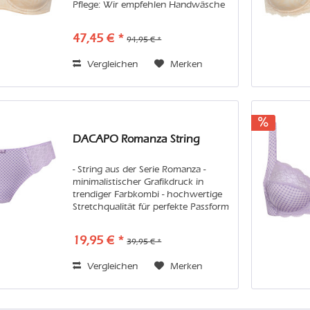
Pflege: Wir empfehlen Handwäsche
oder in der Maschine den
Feinwaschgang im Wäschenetz.
47,45 € *
94,95 € *
Vermeiden Sie bitte Weichspüler und
Trockner,...
Vergleichen
Merken
DACAPO Romanza String
- String aus der Serie Romanza -
minimalistischer Grafikdruck in
trendiger Farbkombi - hochwertige
Stretchqualität für perfekte Passform
- Nachhaltigkeit: recyceltes Polyamid
Pflege: Wir empfehlen Handwäsche
19,95 € *
39,95 € *
oder in der Maschine den...
Vergleichen
Merken