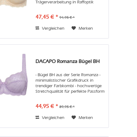
Trägerverarbeitung in Raffoptik
Pflege: Wir empfehlen Handwäsche
oder in der Maschine den
47,45 € *
94,95 € *
Feinwaschgang im Wäschenetz.
Vermeiden...
Vergleichen
Merken
DACAPO Romanza Bügel BH
- Bügel BH aus der Serie Romanza -
minimalistischer Grafikdruck in
trendiger Farbkombi - hochwertige
Stretchqualität für perfekte Passform
- Nachhaltigkeit: recyceltes Polyamid
Pflege: Wir empfehlen Handwäsche
44,95 € *
89,95 € *
oder in der Maschine den...
Vergleichen
Merken