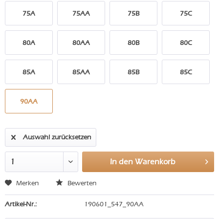
75A
75AA
75B
75C
80A
80AA
80B
80C
85A
85AA
85B
85C
90AA
Auswahl zurücksetzen
In den
Warenkorb
Merken
Bewerten
Artikel-Nr.:
190601_547_90AA