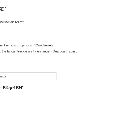
E "
itenteilen formt
den Feinwaschgang im Wäschenetz.
t Sie lange Freude an Ihren neuen Dessous haben.
natur
a Bügel BH"