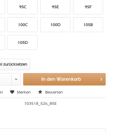
95C
95E
95F
100C
100D
105B
105D
l zurücksetzen
In den
Warenkorb
en
Merken
Bewerten
103518_526_85E