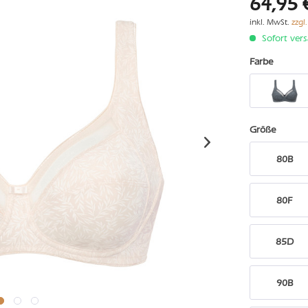
64,95 
inkl. MwSt.
zzgl
Sofort vers
Farbe
Größe
80B
80F
85D
90B