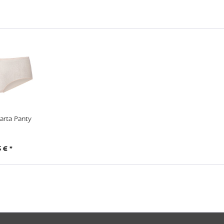
rta Panty
 € *