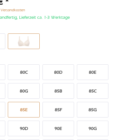
€ *
. Versandkosten
andfertig, Lieferzeit ca. 1-3 Werktage
80C
80D
80E
80G
85B
85C
85E
85F
85G
90D
90E
90G