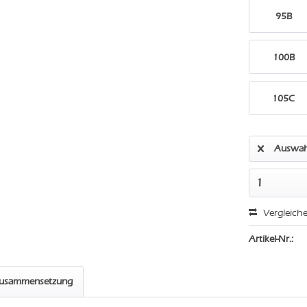
95B
100B
105C
Auswah
Vergleich
Artikel-Nr.:
zusammensetzung