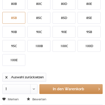
80B
80C
80D
80E
85B
85C
85D
85E
90B
90C
90E
95B
95C
100B
100C
100D
100E
Auswahl zurücksetzen
In den
Warenkorb
Merken
Bewerten