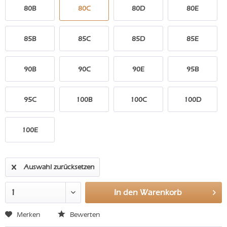
80B
80C
80D
80E
85B
85C
85D
85E
90B
90C
90E
95B
95C
100B
100C
100D
100E
Auswahl zurücksetzen
In den
Warenkorb
Merken
Bewerten