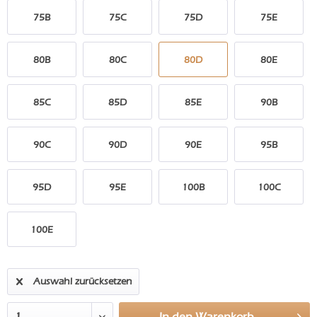
75B
75C
75D
75E
80B
80C
80D
80E
85C
85D
85E
90B
90C
90D
90E
95B
95D
95E
100B
100C
100E
Auswahl zurücksetzen
In den
Warenkorb