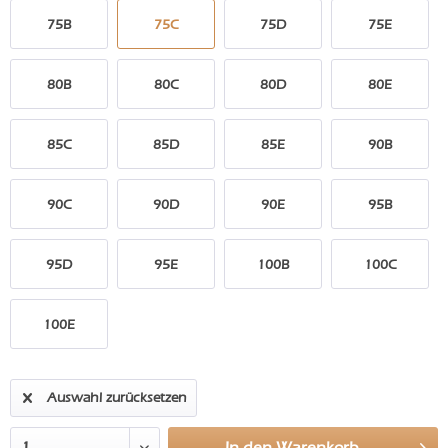
75B
75C
75D
75E
80B
80C
80D
80E
85C
85D
85E
90B
90C
90D
90E
95B
95D
95E
100B
100C
100E
Auswahl zurücksetzen
In den
Warenkorb