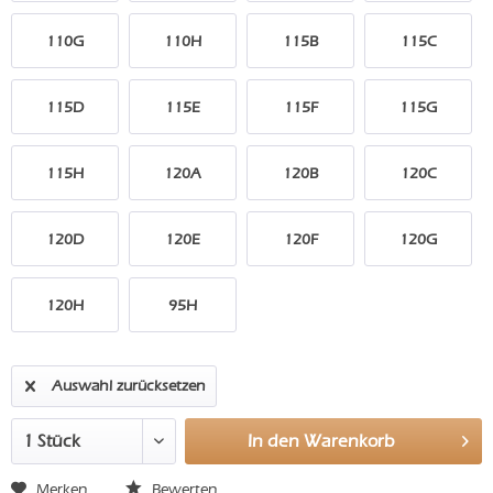
110G
110H
115B
115C
115D
115E
115F
115G
115H
120A
120B
120C
120D
120E
120F
120G
120H
95H
Auswahl zurücksetzen
In den
Warenkorb
Merken
Bewerten