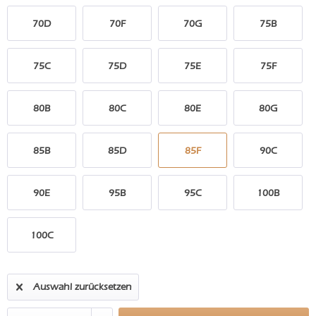
70D
70F
70G
75B
75C
75D
75E
75F
80B
80C
80E
80G
85B
85D
85F
90C
90E
95B
95C
100B
100C
Auswahl zurücksetzen