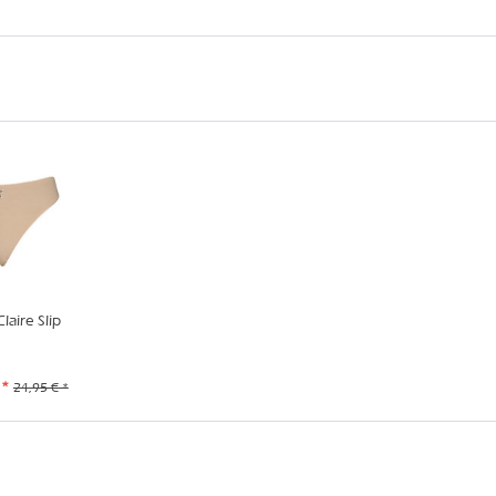
aire Slip
 *
24,95 € *