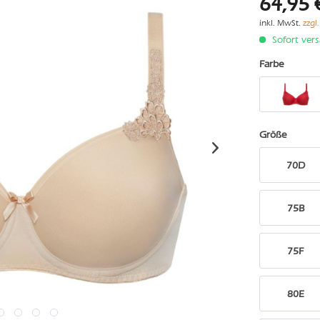
64,95 
inkl. MwSt.
zzgl
Sofort vers
Farbe
Größe
70D
75B
75F
80E