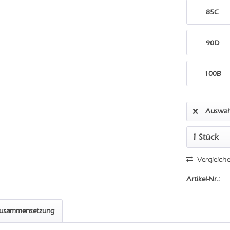
85C
90D
100B
Auswah
Vergleich
Artikel-Nr.:
zusammensetzung