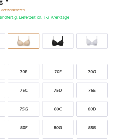
€ *
. Versandkosten
andfertig, Lieferzeit ca. 1-3 Werktage
70E
70F
70G
75C
75D
75E
75G
80C
80D
80F
80G
85B