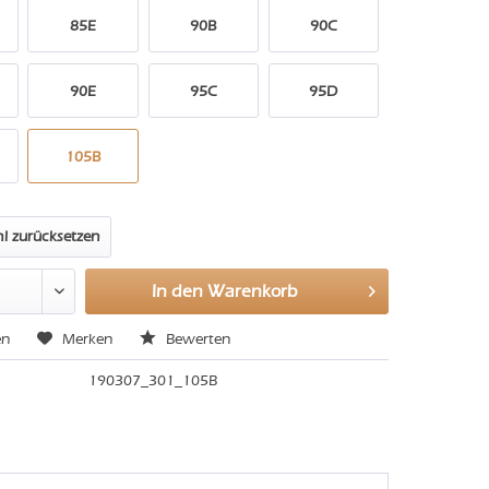
85E
90B
90C
90E
95C
95D
105B
l zurücksetzen
In den
Warenkorb
en
Merken
Bewerten
190307_301_105B