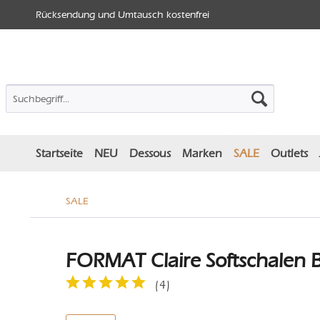
Rücksendung und Umtausch kostenfrei
Startseite
NEU
Dessous
Marken
SALE
Outlets
SALE
FORMAT Claire Softschalen B
(
4
)