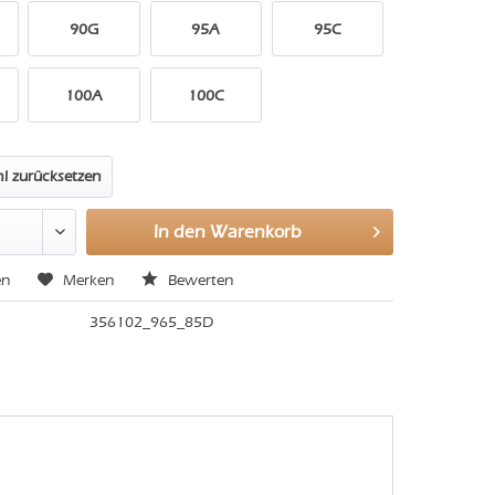
90G
95A
95C
100A
100C
l zurücksetzen
In den
Warenkorb
en
Merken
Bewerten
356102_965_85D