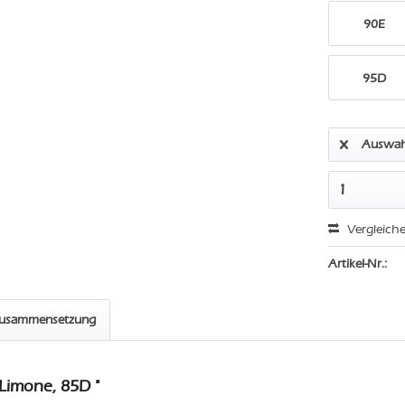
90E
95D
Auswah
Vergleich
Artikel-Nr.:
zusammensetzung
Limone, 85D "