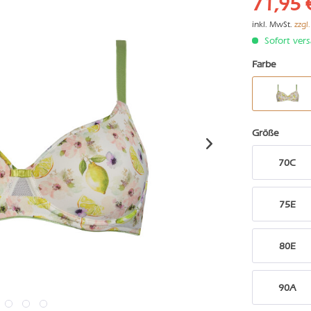
71,95 
inkl. MwSt.
zzgl
Sofort vers
Farbe
Größe
70C
75E
80E
90A