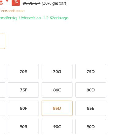
€ *
89,95 € *
(20% gespart)
. Versandkosten
andfertig, Lieferzeit ca. 1-3 Werktage
70E
70G
75D
75F
80C
80D
80F
85D
85E
90B
90C
90D