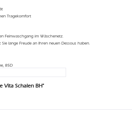
ät
men Tragekomfort
den Feinwaschgang im Wäschenetz.
t Sie lange Freude an Ihren neuen Dessous haben.
ne, 85D
 Vita Schalen BH"