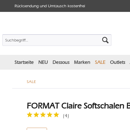
Rücksendung und Umtausch kostenfrei
Startseite
NEU
Dessous
Marken
SALE
Outlets
SALE
FORMAT Claire Softschalen B
(
4
)