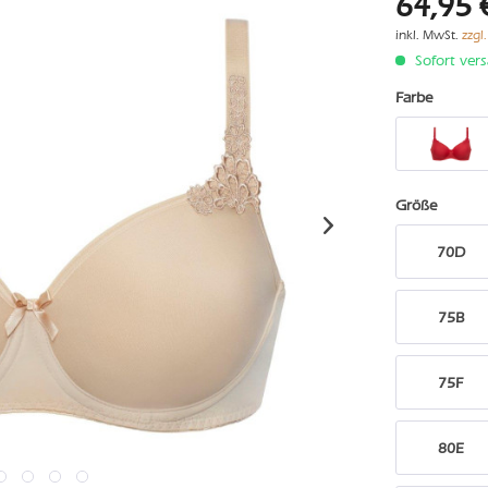
64,95 
inkl. MwSt.
zzgl
Sofort vers
Farbe
Größe
70D
75B
75F
80E