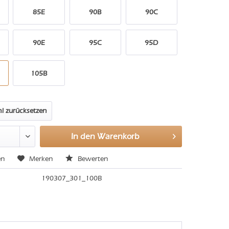
85E
90B
90C
90E
95C
95D
105B
l zurücksetzen
In den
Warenkorb
en
Merken
Bewerten
190307_301_100B