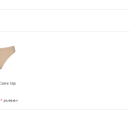
aire Slip
 *
24,95 € *