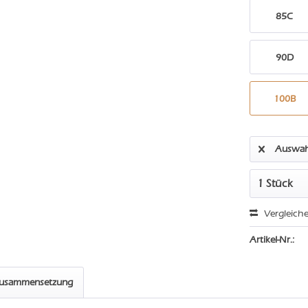
85C
90D
100B
Auswah
Vergleich
Artikel-Nr.:
zusammensetzung