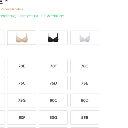
€ *
. Versandkosten
andfertig, Lieferzeit ca. 1-3 Werktage
70E
70F
70G
75C
75D
75E
75G
80C
80D
80F
80G
85B