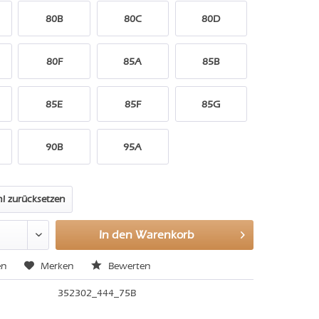
80B
80C
80D
80F
85A
85B
85E
85F
85G
90B
95A
l zurücksetzen
In den
Warenkorb
en
Merken
Bewerten
352302_444_75B