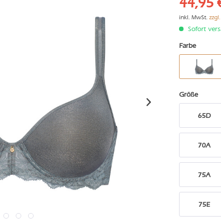
44,95 
inkl. MwSt.
zzgl
Sofort vers
Farbe
Größe
65D
70A
75A
75E