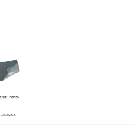
iti Panty
39,95 € *