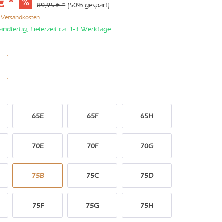
€ *
89,95 € *
(50% gespart)
. Versandkosten
andfertig, Lieferzeit ca. 1-3 Werktage
65E
65F
65H
70E
70F
70G
75B
75C
75D
75F
75G
75H