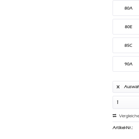
80A
80E
85C
90A
Auswah
Vergleich
Artikel-Nr.: