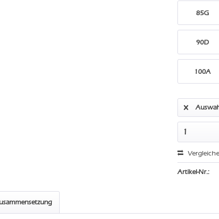
85G
90D
100A
Auswah
Vergleich
Artikel-Nr.:
zusammensetzung