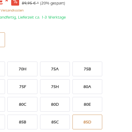
€ *
89,95 € *
(20% gespart)
. Versandkosten
andfertig, Lieferzeit ca. 1-3 Werktage
70H
75A
75B
75F
75H
80A
80C
80D
80E
85B
85C
85D