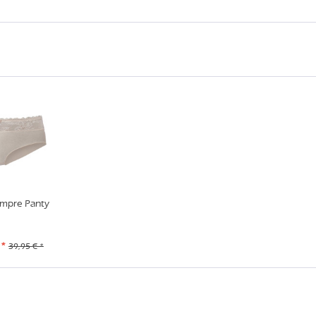
mpre Panty
 *
39,95 € *