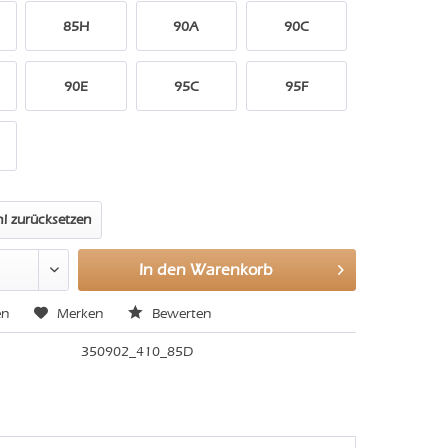
85H
90A
90C
90E
95C
95F
l zurücksetzen
In den
Warenkorb
en
Merken
Bewerten
350902_410_85D