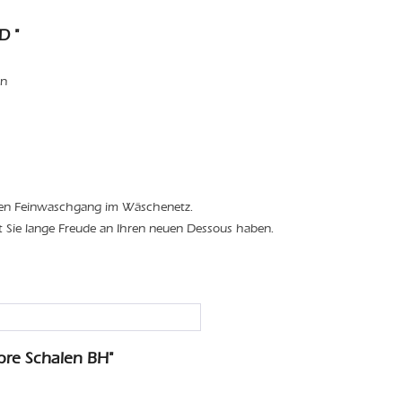
D "
en
den Feinwaschgang im Wäschenetz.
t Sie lange Freude an Ihren neuen Dessous haben.
re Schalen BH"