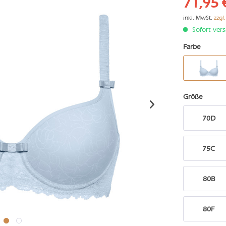
71,95 
inkl. MwSt.
zzgl
Sofort vers
Farbe
Größe
70D
75C
80B
80F