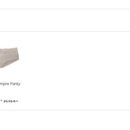
mpre Panty
 *
39,95 € *