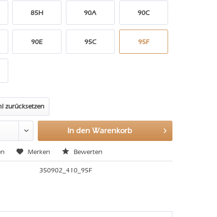
85H
90A
90C
90E
95C
95F
l zurücksetzen
In den
Warenkorb
en
Merken
Bewerten
350902_410_95F