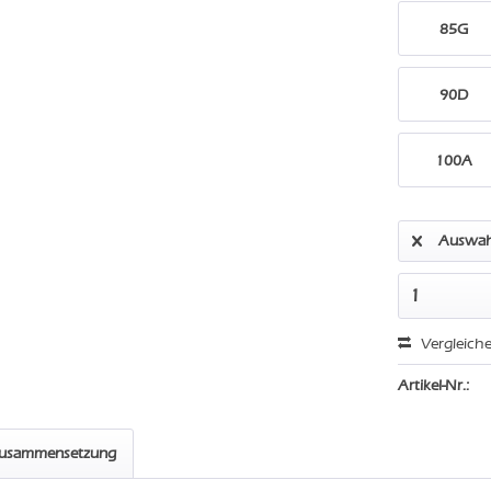
85G
90D
100A
Auswah
Vergleich
Artikel-Nr.:
zusammensetzung