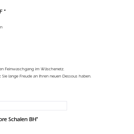
F "
en
den Feinwaschgang im Wäschenetz.
t Sie lange Freude an Ihren neuen Dessous haben.
re Schalen BH"