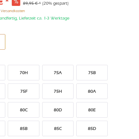
€ *
89,95 € *
(20% gespart)
. Versandkosten
andfertig, Lieferzeit ca. 1-3 Werktage
70H
75A
75B
75F
75H
80A
80C
80D
80E
85B
85C
85D