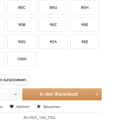
85C
85G
85H
90B
90C
90E
90G
95A
95E
100A
l zurücksetzen
In den
Warenkorb
en
Merken
Bewerten
351002_100_75G