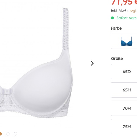
71,95 
inkl. MwSt.
zzgl
Sofort vers
Farbe
Größe
65D
65H
70H
75H