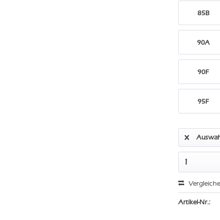
85B
90A
90F
95F
Auswah
Vergleich
Artikel-Nr.: