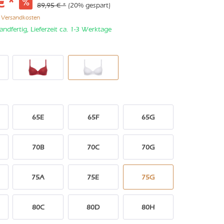
€ *
89,95 € *
(20% gespart)
. Versandkosten
andfertig, Lieferzeit ca. 1-3 Werktage
65E
65F
65G
70B
70C
70G
75A
75E
75G
80C
80D
80H