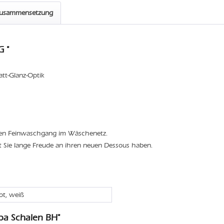
zusammensetzung
 "
att-Glanz-Optik
den Feinwaschgang im Wäschenetz.
t Sie lange Freude an ihren neuen Dessous haben.
rot, weiß
ba Schalen BH"