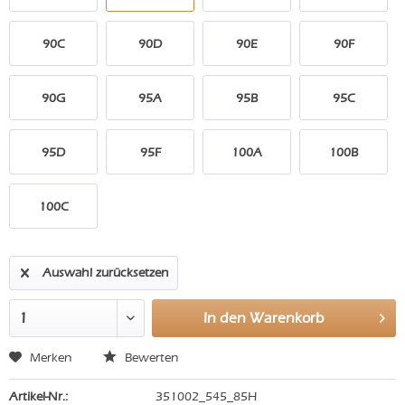
90C
90D
90E
90F
90G
95A
95B
95C
95D
95F
100A
100B
100C
Auswahl zurücksetzen
In den
Warenkorb
Merken
Bewerten
Artikel-Nr.:
351002_545_85H