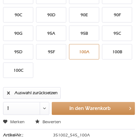
90C
90D
90E
90F
90G
95A
95B
95C
95D
95F
100A
100B
100C
Auswahl zurücksetzen
In den
Warenkorb
Merken
Bewerten
Artikel-Nr.:
351002_545_100A