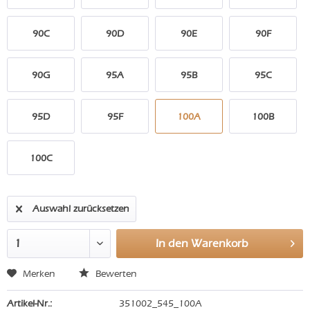
90C
90D
90E
90F
90G
95A
95B
95C
95D
95F
100A
100B
100C
Auswahl zurücksetzen
In den
Warenkorb
Merken
Bewerten
Artikel-Nr.:
351002_545_100A