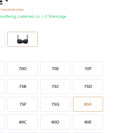
€ *
. Versandkosten
andfertig, Lieferzeit ca. 1-3 Werktage
70D
70E
70F
75B
75C
75D
75F
75G
80A
80C
80D
80E