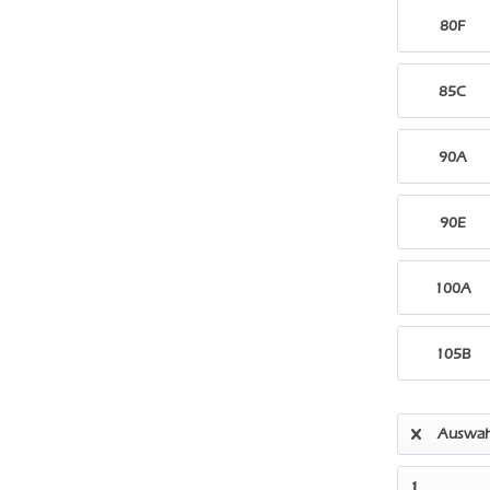
80F
85C
90A
90E
100A
105B
Auswah