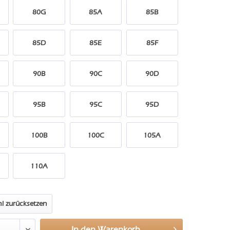
80G
85A
85B
85D
85E
85F
90B
90C
90D
95B
95C
95D
100B
100C
105A
110A
l zurücksetzen
In den
Warenkorb