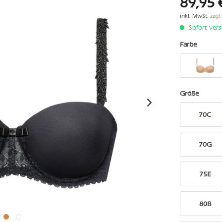
89,95 
inkl. MwSt.
zzgl
Sofort vers
Farbe
Größe
70C
70G
75E
80B