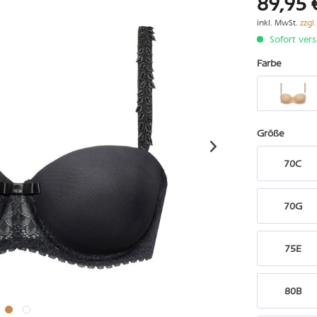
89,95 
inkl. MwSt.
zzgl
Sofort vers
Farbe
Größe
70C
70G
75E
80B