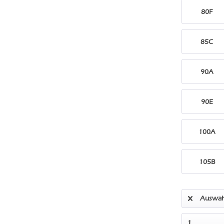
80F
85C
90A
90E
100A
105B
Auswah