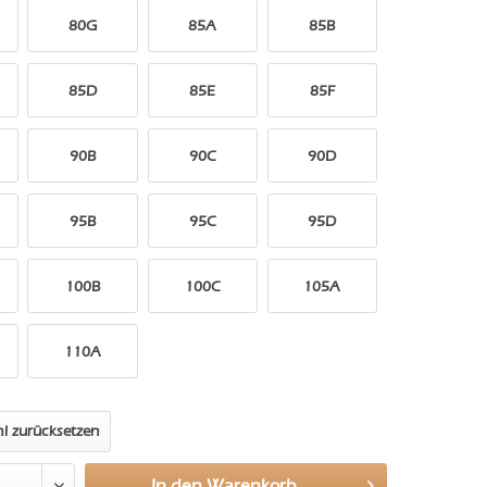
80G
85A
85B
85D
85E
85F
90B
90C
90D
95B
95C
95D
100B
100C
105A
110A
l zurücksetzen
In den
Warenkorb