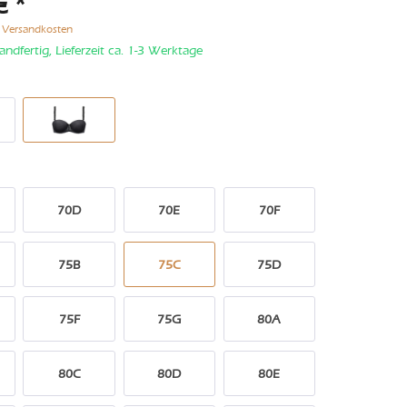
€ *
. Versandkosten
andfertig, Lieferzeit ca. 1-3 Werktage
70D
70E
70F
75B
75C
75D
75F
75G
80A
80C
80D
80E