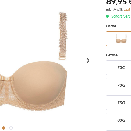
89,95 
inkl. MwSt.
zzgl
Sofort vers
Farbe
Größe
70C
70G
75G
80G