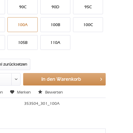
90C
90D
95C
100A
100B
100C
105B
110A
l zurücksetzen
In den
Warenkorb
en
Merken
Bewerten
353504_301_100A