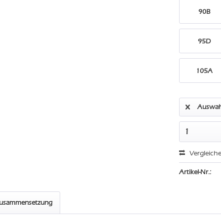
90B
95D
105A
Auswah
Vergleich
Artikel-Nr.:
zusammensetzung