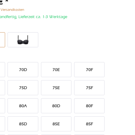
€ *
. Versandkosten
andfertig, Lieferzeit ca. 1-3 Werktage
70D
70E
70F
75D
75E
75F
80A
80D
80F
85D
85E
85F