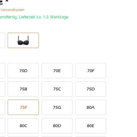
€ *
. Versandkosten
andfertig, Lieferzeit ca. 1-3 Werktage
70D
70E
70F
75B
75C
75D
75F
75G
80A
80C
80D
80E