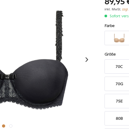
89,95 
inkl. MwSt.
zzgl
Sofort vers
Farbe
Größe
70C
70G
75E
80B