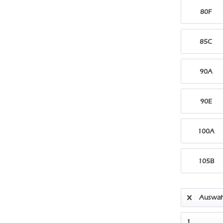
80F
85C
90A
90E
100A
105B
Auswah