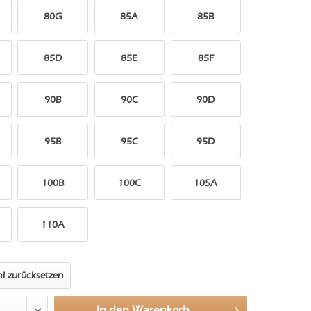
80G
85A
85B
85D
85E
85F
90B
90C
90D
95B
95C
95D
100B
100C
105A
110A
l zurücksetzen
In den
Warenkorb