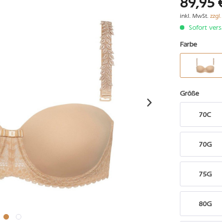
89,95 
inkl. MwSt.
zzgl
Sofort vers
Farbe
Größe
70C
70G
75G
80G