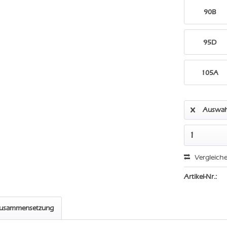
90B
95D
105A
Auswah
Vergleich
Artikel-Nr.:
zusammensetzung