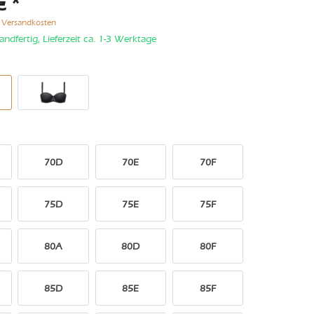
€ *
. Versandkosten
andfertig, Lieferzeit ca. 1-3 Werktage
70D
70E
70F
75D
75E
75F
80A
80D
80F
85D
85E
85F