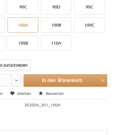
90C
90D
95C
100A
100B
100C
105B
110A
l zurücksetzen
In den
Warenkorb
en
Merken
Bewerten
353504_301_100A