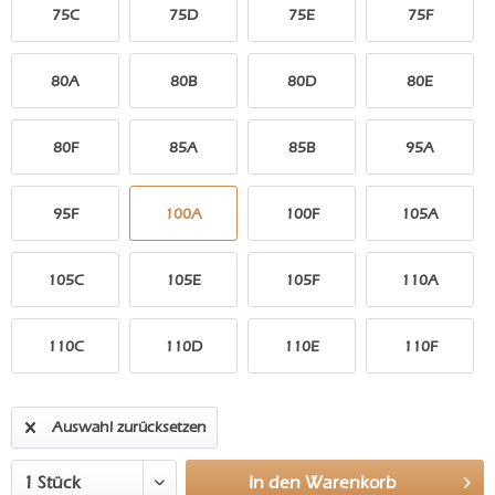
75C
75D
75E
75F
80A
80B
80D
80E
80F
85A
85B
95A
95F
100A
100F
105A
105C
105E
105F
110A
110C
110D
110E
110F
Auswahl zurücksetzen
In den
Warenkorb