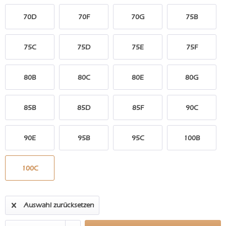
70D
70F
70G
75B
75C
75D
75E
75F
80B
80C
80E
80G
85B
85D
85F
90C
90E
95B
95C
100B
100C
Auswahl zurücksetzen