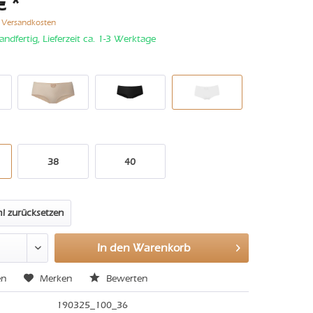
€ *
. Versandkosten
andfertig, Lieferzeit ca. 1-3 Werktage
38
40
l zurücksetzen
In den
Warenkorb
en
Merken
Bewerten
190325_100_36