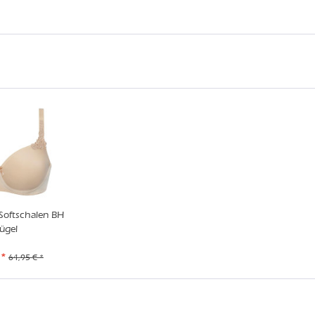
Softschalen BH
ügel
 *
64,95 € *