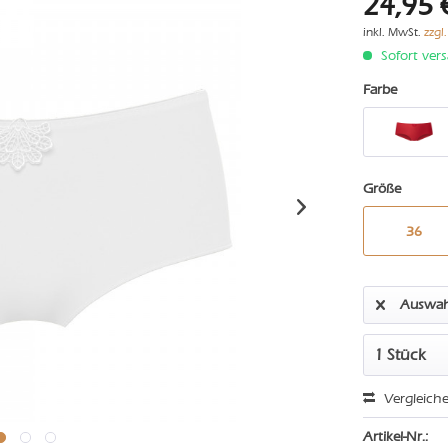
24,95 
inkl. MwSt.
zzgl
Sofort vers
Farbe
Größe
36
Auswah
Vergleich
Artikel-Nr.: