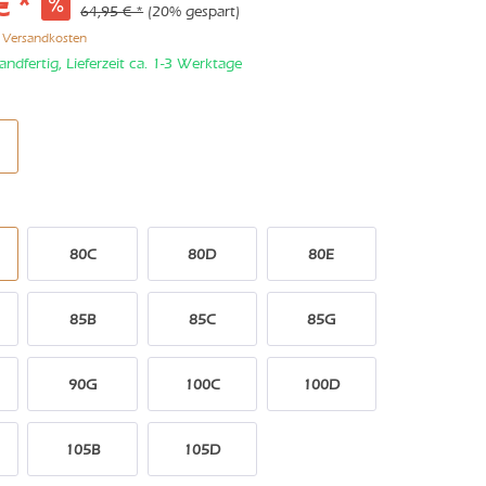
€ *
64,95 € *
(20% gespart)
. Versandkosten
andfertig, Lieferzeit ca. 1-3 Werktage
80C
80D
80E
85B
85C
85G
90G
100C
100D
105B
105D