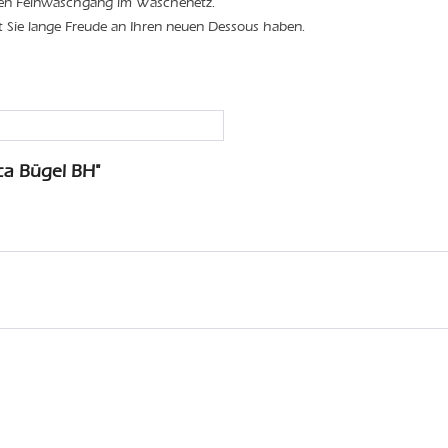
den Feinwaschgang im Wäschenetz.
t Sie lange Freude an Ihren neuen Dessous haben.
ca Bügel BH"