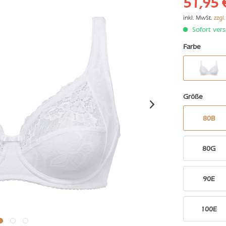
51,95 
inkl. MwSt.
zzgl
Sofort vers
Farbe
Größe
80B
80G
90E
100E