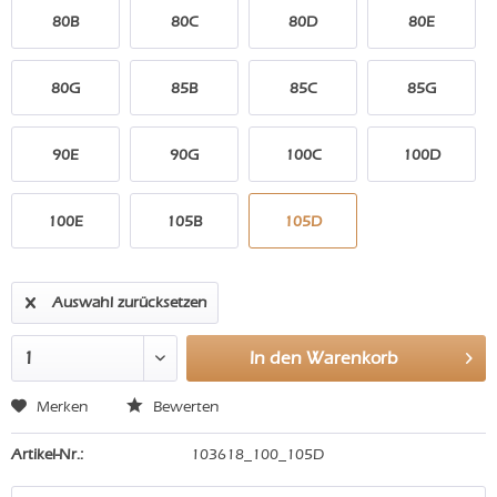
80B
80C
80D
80E
80G
85B
85C
85G
90E
90G
100C
100D
100E
105B
105D
Auswahl zurücksetzen
In den
Warenkorb
Merken
Bewerten
Artikel-Nr.:
103618_100_105D