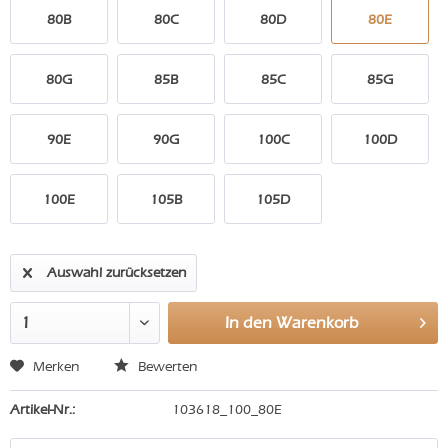
80B
80C
80D
80E
80G
85B
85C
85G
90E
90G
100C
100D
100E
105B
105D
Auswahl zurücksetzen
In den
Warenkorb
Merken
Bewerten
Artikel-Nr.:
103618_100_80E